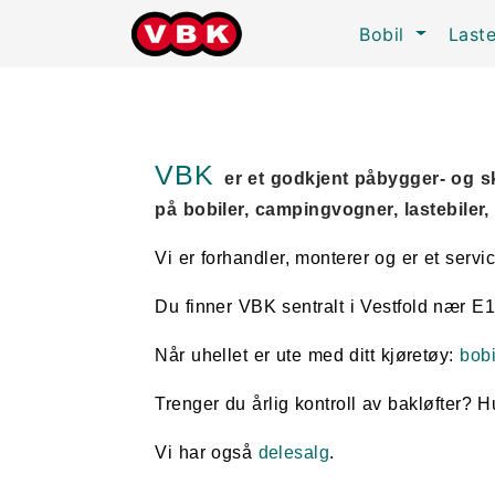
Bobil
Last
Skip navigation
VBK
er et godkjent påbygger- og s
på bobiler, campingvogner, lastebiler
Vi er forhandler, monterer og er et servi
Du finner VBK sentralt i Vestfold nær 
Når uhellet er ute med ditt kjøretøy:
bob
Trenger du årlig kontroll av bakløfter? Hu
Vi har også
delesalg
.