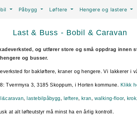
ebil
Påbygg
Løftere
Hengere og lastere
Last & Buss - Bobil & Caravan
kadeverksted, og utfører store og små oppdrag innen st
, hengere og busser.
ceverksted for bakløftere, kraner og hengere. Vi lakkerer i 
E18: Tverrmyra 3, 3185 Skoppum, i Horten kommune.
Klikk h
il&caravan
,
lastebilpåbygg
,
løftere
,
kran
,
walking-floor
,
krok
sk at alt løfteutstyr må minst ha en årlig kontroll.